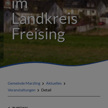
im
Landkreis
Freising
Gemeinde Marzling
Aktuelles
Veranstaltungen
Detail