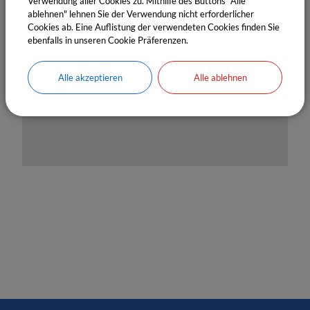
Verwendung aller Cookies zu. Mithilfe des Buttons "Alle
OpenStreetMap wird derzeit
ablehnen" lehnen Sie der Verwendung nicht erforderlicher
nicht angezeigt
Cookies ab. Eine Auflistung der verwendeten Cookies finden Sie
ebenfalls in unseren Cookie Präferenzen.
Bitte aktivieren Sie "OpenStreetMap" in Ihren
Cookie Einstellungen.
Alle akzeptieren
Alle ablehnen
Cookies Anpassen