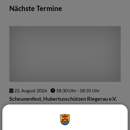
Nächste Termine
22.
August
2026
18:30 Uhr
‐ 18:35 Uhr
Scheunenfest, Hubertusschützen Riegerau e.V.