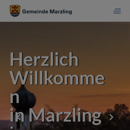
zlich
Her
llkomme
Wi
n
Marzling
in 