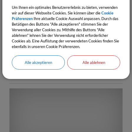
Um Ihnen ein optimales Benutzererlebnis zu bieten, verwenden
wir auf dieser Webseite Cookies. Sie können über die
Cookie
Präferenzen
Ihre aktuelle Cookie Auswahl anpassen. Durch das
Betätigen des Buttons "Alle akzeptieren" stimmen Sie der
Verwendung aller Cookies zu. Mithilfe des Buttons "Alle
ablehnen" lehnen Sie der Verwendung nicht erforderlicher
Cookies ab. Eine Auflistung der verwendeten Cookies finden Sie
ebenfalls in unseren Cookie Präferenzen.
18.
September
2026
19:00 Uhr
‐ 19:05 Uhr
Tag der offenen erneuerbaren Anlagen
Alle akzeptieren
Alle ablehnen
Fachvortrag Agendagruppe 21