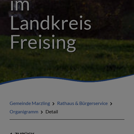
im
dkreis
Lan
ising
Fre
Gemeinde Marzling
Rathaus & Bürgerservice
Organigramm
Detail