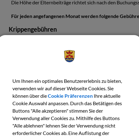
Die Höhe der Elternbeiträge richtet sich nach den Buchungs
Für jeden angefangenen Monat werden folgende Gebühre
Krippengebühren
Buchungsstunden pro Tag
mona
von 3 bis 4 Stunden
297,
von 4 bis 5 Stunden
371,
Um Ihnen ein optimales Benutzererlebnis zu bieten,
von 5 bis 6 Stunden
446,
verwenden wir auf dieser Webseite Cookies. Sie
können über die
Cookie Präferenzen
Ihre aktuelle
von 6 bis 7 Stunden
543,
Cookie Auswahl anpassen. Durch das Betätigen des
Buttons "Alle akzeptieren" stimmen Sie der
von 7 bis 8 Stunden
621,
Verwendung aller Cookies zu. Mithilfe des Buttons
"Alle ablehnen" lehnen Sie der Verwendung nicht
von 8 bis 9 Stunden
698,
erforderlicher Cookies ab. Eine Auflistung der