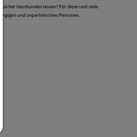
ssicher beurkunden lassen? Für diese und viele
bhängigen und unparteiischen Personen.