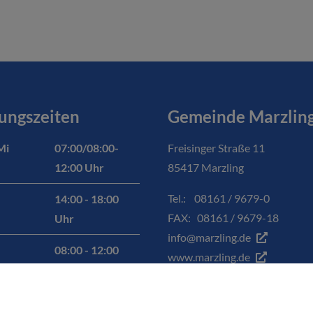
ungszeiten
Gemeinde Marzlin
Mi
07:00/08:00-
Freisinger Straße 11
12:00 Uhr
85417 Marzling
Tel.: 08161 / 9679-0
14:00 - 18:00
FAX: 08161 / 9679-18
Uhr
info@marzling.de
08:00 - 12:00
www.marzling.de
Uhr
rmine nach Vereinbarung