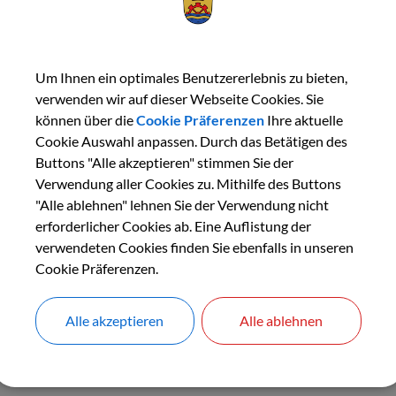
Sie wollen eine Immobilie erwerben oder ein Testament recht
weitere Fälle sind die vom Staat bestellten Notare die una
Um Ihnen ein optimales Benutzererlebnis zu bieten,
verwenden wir auf dieser Webseite Cookies. Sie
können über die
Cookie Präferenzen
Ihre aktuelle
Cookie Auswahl anpassen. Durch das Betätigen des
Hier
können Sie nach Notaren suchen.
Buttons "Alle akzeptieren" stimmen Sie der
Verwendung aller Cookies zu. Mithilfe des Buttons
"Alle ablehnen" lehnen Sie der Verwendung nicht
erforderlicher Cookies ab. Eine Auflistung der
verwendeten Cookies finden Sie ebenfalls in unseren
Cookie Präferenzen.
Alle akzeptieren
Alle ablehnen