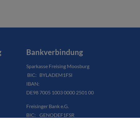
g
Bankverbindung
Sparkasse Freising Moosburg
BIC: BYLADEM1FSI
IBAN:
DE98 7005 1003 0000 2501 00
Freisinger Bank e.G.
BIC: GENODEF1FSR
IBAN:
DE35 7016 9614 0000 3100 26