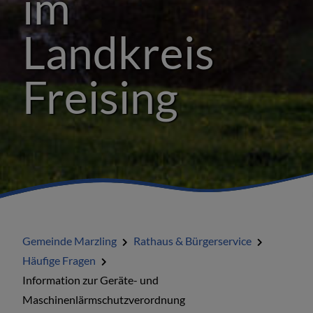
im
Heiraten in Marzling
Landkreis
Formulare
Freising
Ortsrecht und Satzungen
Gebühren und Steuern
Gemeinderat
Über uns
Gemeinde Marzling
Rathaus & Bürgerservice
Häufige Fragen
Häufige Fragen
Information zur Geräte- und
Informationen für Senioren
Maschinenlärmschutzverordnung