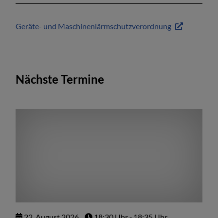
Behörden
Geräte- und Maschinenlärmschutzverordnung
Öffentliche Bekanntmachungen des
Landkreises Freising
Nächste Termine
Wichtige Rufnummern
22.
August
2026
18:30 Uhr
‐ 18:35 Uhr