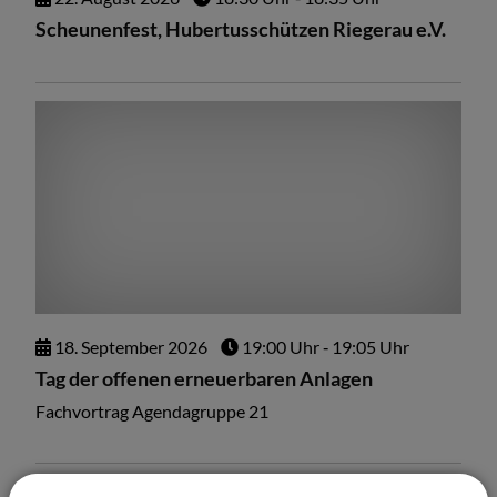
Scheunenfest, Hubertusschützen Riegerau e.V.
18.
September
2026
19:00 Uhr
‐ 19:05 Uhr
Tag der offenen erneuerbaren Anlagen
Fachvortrag Agendagruppe 21