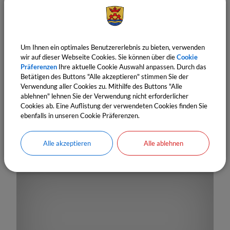
Um Ihnen ein optimales Benutzererlebnis zu bieten, verwenden
wir auf dieser Webseite Cookies. Sie können über die
Cookie
Präferenzen
Ihre aktuelle Cookie Auswahl anpassen. Durch das
Betätigen des Buttons "Alle akzeptieren" stimmen Sie der
Verwendung aller Cookies zu. Mithilfe des Buttons "Alle
ablehnen" lehnen Sie der Verwendung nicht erforderlicher
Cookies ab. Eine Auflistung der verwendeten Cookies finden Sie
19.
September
2026
12:00 Uhr
‐ 12:05 Uhr
ebenfalls in unseren Cookie Präferenzen.
Tag der offenen Tür der Erneuerbaren
inkl. Beratungsgesprächen durch Agendagruppe 21
Alle akzeptieren
Alle ablehnen